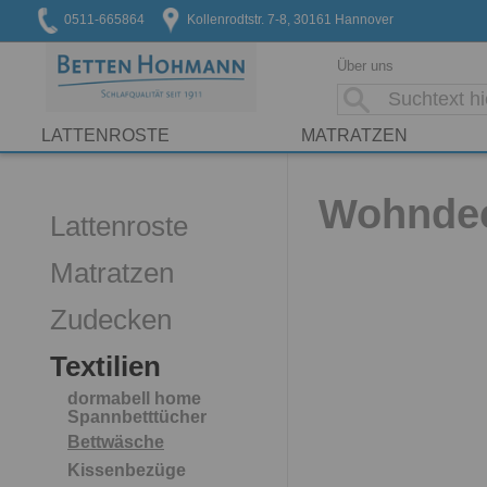
0511-665864
Kollenrodtstr. 7-8, 30161 Hannover
Über uns
LATTENROSTE
MATRATZEN
Wohndec
Lattenroste
Matratzen
Zudecken
Textilien
dormabell home
Spannbetttücher
Bettwäsche
Kissenbezüge