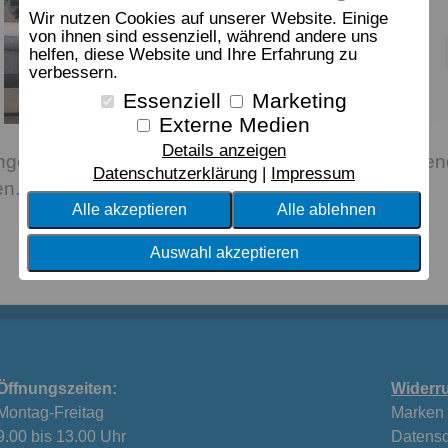
Wir nutzen Cookies auf unserer Website. Einige
von ihnen sind essenziell, während andere uns
helfen, diese Website und Ihre Erfahrung zu
verbessern.
Essenziell
Marketing
Externe Medien
Details anzeigen
ehm weich, vielseitig verwendbar und – passend 
Datenschutzerklärung
Impressum
n. Aus 65 % Polyester und 35 % Baumwolle.
Alle akzeptieren
Alle ablehnen
Auswahl akzeptieren
Öffnungszeiten:
Widerru
Montag-Freitag
Marken
9.00 bis 13.00 Uhr
Datensc