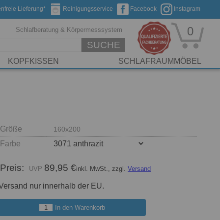
nfreie Lieferung*
Reinigungsservice
Facebook
Instagram
0
Schlafberatung & Körpermesssystem
SUCHE
KOPFKISSEN
SCHLAFRAUMMÖBEL
Größe
160x200
Farbe
Preis:
89,95 €
inkl. MwSt., zzgl.
Versand
Versand nur innerhalb der EU.
In den Warenkorb