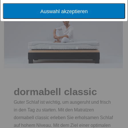
Pflege
Auswahl akzeptieren
dormabell classic
Guter Schlaf ist wichtig, um ausgeruht und frisch
in den Tag zu starten. Mit den Matratzen
dormabell classic erleben Sie erholsamen Schlaf
auf hohem Niveau. Mit dem Ziel einer optimalen