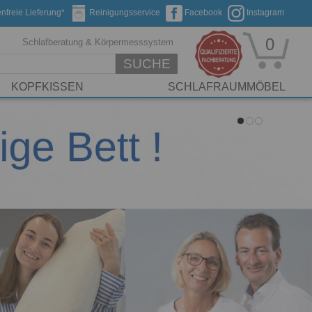
nfreie Lieferung*
Reinigungsservice
Facebook
Instagram
0
Schlafberatung & Körpermesssystem
SUCHE
KOPFKISSEN
SCHLAFRAUMMÖBEL