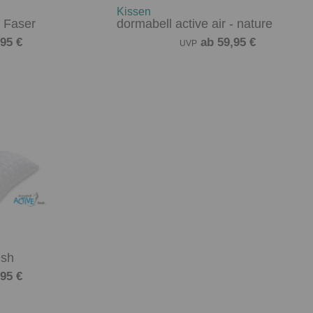
Kissen
- Faser
dormabell active air - nature
95 €
ab 59,95 €
UVP
esh
95 €