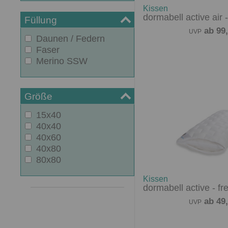
Kissen
dormabell active air 
Füllung
ab 99,
UVP
Daunen / Federn
Faser
Merino SSW
Größe
15x40
40x40
40x60
40x80
80x80
Kissen
dormabell active - fr
ab 49,
UVP