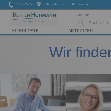
0511-665864
Kollenrodtstr. 7-8, 30161 Hannover
Über uns
LATTENROSTE
MATRATZEN