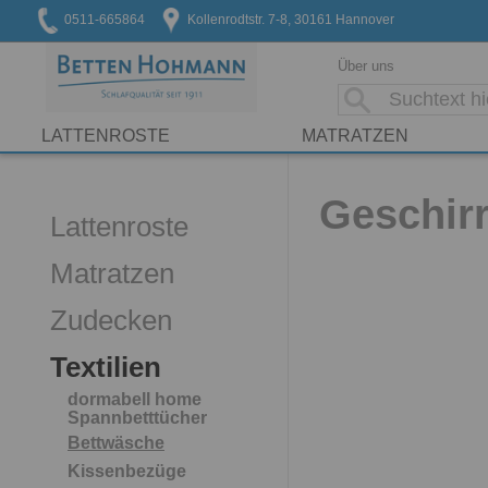
0511-665864
Kollenrodtstr. 7-8, 30161 Hannover
Über uns
LATTENROSTE
MATRATZEN
Geschir
Lattenroste
Matratzen
Zudecken
Textilien
dormabell home
Spannbetttücher
Bettwäsche
Kissenbezüge