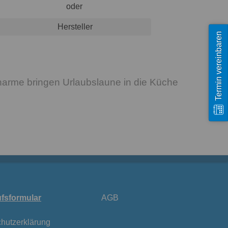
oder
Hersteller
Termin vereinbaren
rme bringen Urlaubslaune in die Küche
fsformular
AGB
hutzerklärung