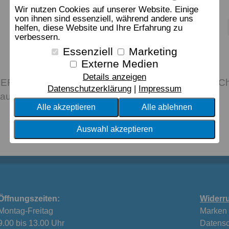
Wir nutzen Cookies auf unserer Website. Einige
von ihnen sind essenziell, während andere uns
helfen, diese Website und Ihre Erfahrung zu
verbessern.
Essenziell
Marketing
Externe Medien
Details anzeigen
Drei originelle Motive mit augenzwinkerndem Cha
Datenschutzerklärung
Impressum
auf Meer. Aus 100 % Baumwolle.
Alle akzeptieren
Alle ablehnen
Auswahl akzeptieren
Öffnungszeiten:
Widerru
Montag-Freitag
Marken
9.00 bis 13.00 Uhr
Datensc