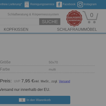
nfreie Lieferung*
Reinigungsservice
Facebook
Instagram
0
Schlafberatung & Körpermesssystem
SUCHE
KOPFKISSEN
SCHLAFRAUMMÖBEL
Größe
50x70
Farbe
multi
Preis:
7,95 €
inkl. MwSt., zzgl.
Versand
Versand nur innerhalb der EU.
In den Warenkorb