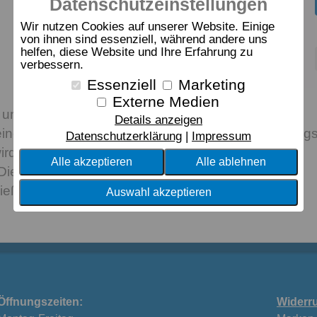
Datenschutzeinstellungen
Wir nutzen Cookies auf unserer Website. Einige
von ihnen sind essenziell, während andere uns
helfen, diese Website und Ihre Erfahrung zu
verbessern.
Essenziell
Marketing
Externe Medien
und wie zum Beweis, hinterlässt unser lieber
Details anzeigen
eine Abdrücke. In Kombination mit den Designs Dog
Datenschutzerklärung
Impressum
d macht das Pfoten-Allover-Design richtig Laune
Alle akzeptieren
Alle ablehnen
Die Comfort Satin Bettwäsche ist in zwei Farben
ließt mit einem Reißverschluss.
Auswahl akzeptieren
Öffnungszeiten:
Widerru