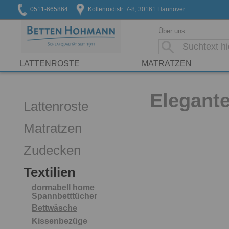
0511-665864
Kollenrodtstr. 7-8, 30161 Hannover
Über uns
LATTENROSTE
MATRATZEN
Elegant
Lattenroste
Matratzen
Zudecken
Textilien
dormabell home
Spannbetttücher
Bettwäsche
Kissenbezüge