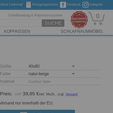
nfreie Lieferung*
Reinigungsservice
Facebook
Instagram
0
Schlafberatung & Körpermesssystem
SUCHE
KOPFKISSEN
SCHLAFRAUMMÖBEL
Größe
Farbe
material
Comfort-Satin
Preis:
39,95 €
inkl. MwSt., zzgl.
Versand
Versand nur innerhalb der EU.