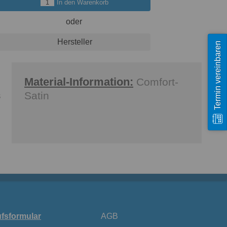
In den Warenkorb
oder
Hersteller
Termin vereinbaren
Material-Information:
Comfort-
Satin
s
fsformular
AGB