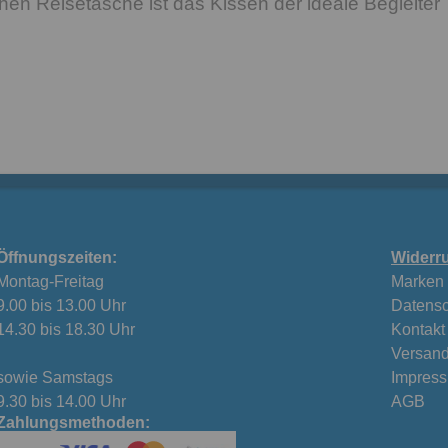
chen Reisetasche ist das Kissen der ideale Begleiter
Öffnungszeiten:
Widerru
Montag-Freitag
Marken
9.00 bis 13.00 Uhr
Datensc
14.30 bis 18.30 Uhr
Kontakt
Versand
sowie Samstags
Impres
9.30 bis 14.00 Uhr
AGB
Zahlungsmethoden: