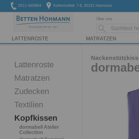
0511-665864
Kollenrodtstr. 7-8, 30161 Hannover
Über uns
LATTENROSTE
MATRATZEN
Nackenstützkis
Lattenroste
dormabel
Matratzen
Zudecken
Textilien
Kopfkissen
dormabell Atelier
Collection