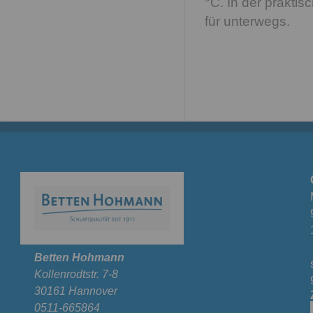
°C. In der praktis
für unterwegs.
Betten Hohmann
Kollenrodtstr. 7-8
30161 Hannover
0511-665864