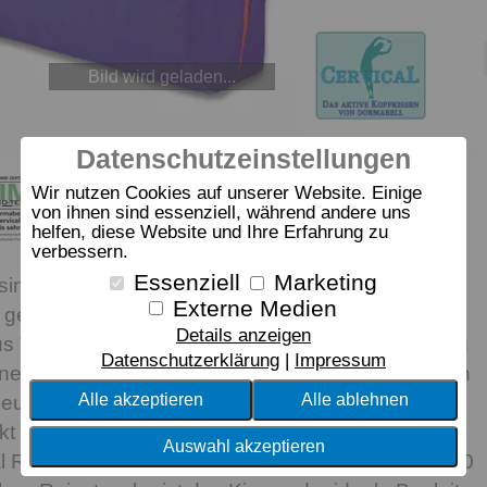
Bild wird geladen...
Datenschutzeinstellungen
Wir nutzen Cookies auf unserer Website. Einige
von ihnen sind essenziell, während andere uns
helfen, diese Website und Ihre Erfahrung zu
verbessern.
Essenziell
Marketing
 sind drei: Dieses weiche Latexkissen kombiniert
Externe Medien
eformte Profilplatte mit je einer Wellen-
Details anzeigen
us Talalay-Latex. So wird im Schlaf jede Bewegung
Datenschutzerklärung
Impressum
eine natürliche Haltung Ihrer Halswirbelsäule. Sagen
Alle akzeptieren
Alle ablehnen
euchtigkeitsstaus “Bye-bye”: Der Bezug mit nimmt
kt auf und wirkt klimatisierend. Natürlich ist beim
Auswahl akzeptieren
l R die Kissenhülle abziehbar und waschbar bei 60