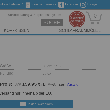
nfreie Lieferung*
Reinigungsservice
Facebook
Instagram
0
Schlafberatung & Körpermesssystem
SUCHE
KOPFKISSEN
SCHLAFRAUMMÖBEL
Größe
50x32x14,5
Füllung
Latex
Preis:
159,95 €
inkl. MwSt., zzgl.
Versand
Versand nur innerhalb der EU.
In den Warenkorb